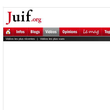
Vidéos les plus récentes
|
Vidéos les plus vues