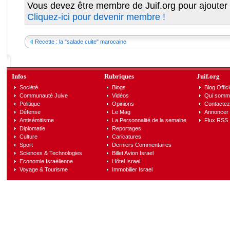
Vous devez être membre de Juif.org pour ajouter
Cliquez-ici pour devenir membre !
Recette : la "salade cuite" marocaine
Infos
Rubriques
Juif.org
Société
Blogs
Blog Offici
Communauté Juive
Vidéos
Qui somm
Politique
Opinions
Contactez
Défense
Le Mag
Annoncer s
Antisémitisme
La Personnalité de la semaine
Flux RSS
Diplomatie
Reportages
Culture
Caricatures
Sport
Derniers Commentaires
Sciences & Technologies
Billet Avion Israel
Economie Israélienne
Hôtel Israel
Voyage & Tourisme
Immobilier Israel