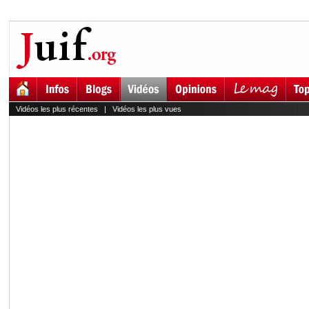
Vidéos les plus récentes
|
Vidéos les plus vues