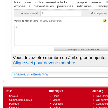
Adresse email :
Mot de passe :
Votre commentaire
:
0
/1500 caractères
Vous devez être membre de Juif.org pour ajouter
Cliquez-ici pour devenir membre !
Visite du cimetière de Tsfat
Infos
Rubriques
Juif.org
Société
Blogs
Blog Offici
Communauté Juive
Vidéos
Qui somm
Politique
Opinions
Contactez
Défense
Le Mag
Annoncer s