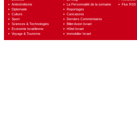
Antisémitisme
La Personnalité de la semaine
Flux RSS
Diplomatie
Reportages
Culture
Caricatures
Sport
Derniers Commentaires
Sciences & Technologies
Billet Avion Israel
Economie Israélienne
Hôtel Israel
Voyage & Tourisme
Immobilier Israel