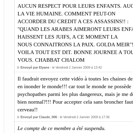
AUCUN RESPECT POUR LEURS ENFANTS. AU
LA VIE HUMAINE. COMMENT PEUT-ON
ACCORDER DU CREDIT A CES ASSASSINS!! :
"QUAND LES ARABES AIMERONT LEURS ENFA
HAISSENT LES JUIFS, A CE MOMENT LA
NOUS CONNAITRONS LA PAIX. GOLDA MEIR"!!
VOILA TOUT EST DIT. BONNE JOURNEE A TOU
VOUS. CHABBAT CHALOM
Envoyé par Elyane
- le Vendredi 2 Janvier 2009 à 13:42
Il faudrait envoyez cette vidéo à toutes les chaines d
en inonder le monde!!! car tout le monde ne possède p
psychopathes parmi les plus dangereux, mais je me d
bien normal?!!! Pour accepter cela sans broncher fau
cerveau!!
Envoyé par Claude_006
- le Vendredi 2 Janvier 2009 à 17:36
Le compte de ce membre a été suspendu.