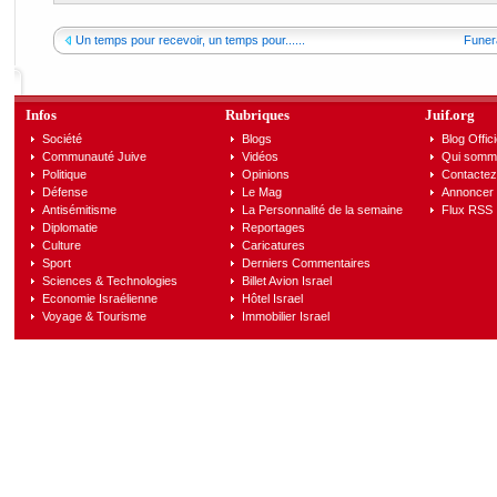
Un temps pour recevoir, un temps pour......
Funera
Infos
Rubriques
Juif.org
Société
Blogs
Blog Offici
Communauté Juive
Vidéos
Qui somm
Politique
Opinions
Contactez
Défense
Le Mag
Annoncer s
Antisémitisme
La Personnalité de la semaine
Flux RSS
Diplomatie
Reportages
Culture
Caricatures
Sport
Derniers Commentaires
Sciences & Technologies
Billet Avion Israel
Economie Israélienne
Hôtel Israel
Voyage & Tourisme
Immobilier Israel