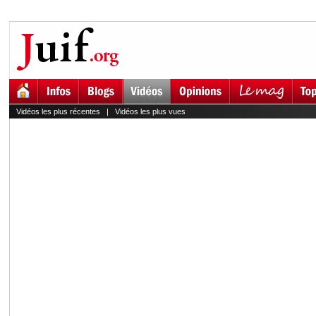
Vidéos les plus récentes
|
Vidéos les plus vues