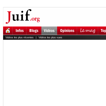
Vidéos les plus récentes
|
Vidéos les plus vues