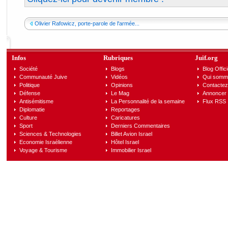
Olivier Rafowicz, porte-parole de l'armée...
Infos
Rubriques
Juif.org
Société
Blogs
Blog Offici
Communauté Juive
Vidéos
Qui somm
Politique
Opinions
Contactez
Défense
Le Mag
Annoncer s
Antisémitisme
La Personnalité de la semaine
Flux RSS
Diplomatie
Reportages
Culture
Caricatures
Sport
Derniers Commentaires
Sciences & Technologies
Billet Avion Israel
Economie Israélienne
Hôtel Israel
Voyage & Tourisme
Immobilier Israel