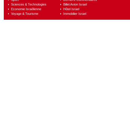
Sciences & Technologies
Billet Avion Israel
Economie Israélienne
Hôtel Israel
Voyage & Tourisme
Immobilier Israel