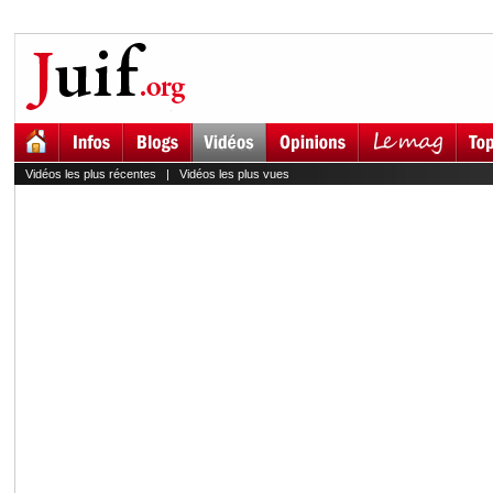
Vidéos les plus récentes
|
Vidéos les plus vues