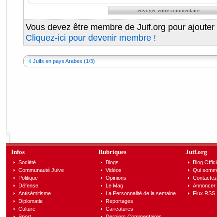
Vous devez être membre de Juif.org pour ajouter
Cliquez-ici pour devenir membre !
Juifs en pays Arabes (1/3)
Infos
Rubriques
Juif.org
Société
Blogs
Blog Offici
Communauté Juive
Vidéos
Qui somm
Politique
Opinions
Contactez
Défense
Le Mag
Annoncer s
Antisémitisme
La Personnalité de la semaine
Flux RSS
Diplomatie
Reportages
Culture
Caricatures
Sport
Derniers Commentaires