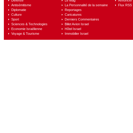
Défense
Le Mag
Annoncer s
Antisémitisme
La Personnalité de la semaine
Flux RSS
Diplomatie
Reportages
Culture
Caricatures
Sport
Derniers Commentaires
Sciences & Technologies
Billet Avion Israel
Economie Israélienne
Hôtel Israel
Voyage & Tourisme
Immobilier Israel