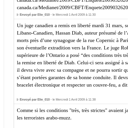
canada.ca/Medianet/2009/CBFT/Enquete20090326200
canada.ca/Medianet/2009/CBFT/Enquete2009032620
Envoyé par Elie_010
- le Mercredi 1 Avril 2009 à 11:30
Un juge canadien a remis en liberté mardi 31 mars, s
Libano-Canadien, Hassan Diab, auteur présumé de l’att
morts près d’une synagogue de la rue Copernic à Pari
son éventuelle extradition vers la France. Le juge R
supérieure de l’Ontario a posé “des conditions très tr
la remise en liberté de Diab. Celui-ci sera assigné à 
il devra vivre avec sa compagne et ne pourra sortir q
s’étant portées garantes de sa bonne conduite. Il dev
bracelet électronique et respecter un couvre-feu, a dit
Envoyé par Elie_010
- le Mercredi 1 Avril 2009 à 11:38
Comme si les conditions "très, très strictes" avaient j
les terroristes arabo-muzz.