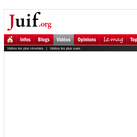
Vidéos les plus récentes
|
Vidéos les plus vues