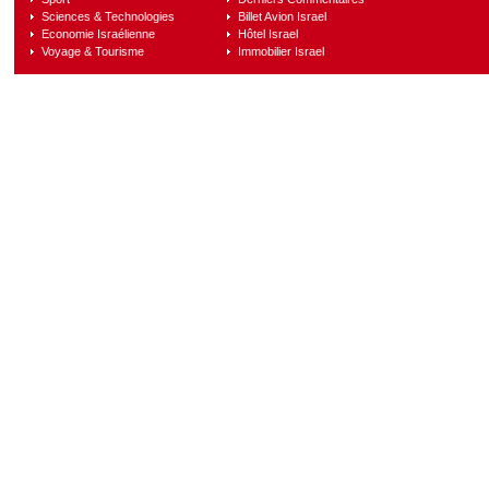
Sciences & Technologies
Billet Avion Israel
Economie Israélienne
Hôtel Israel
Voyage & Tourisme
Immobilier Israel