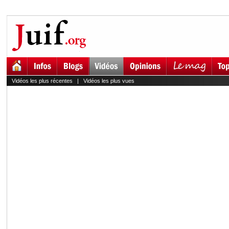
Vidéos les plus récentes
|
Vidéos les plus vues