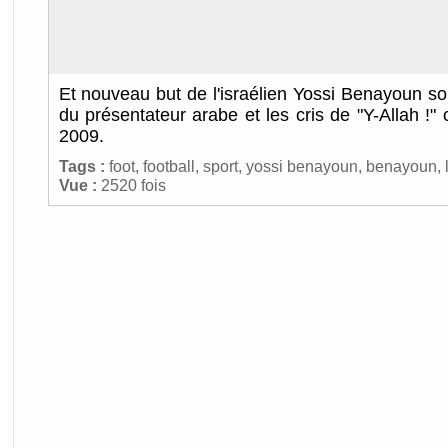
Et nouveau but de l'israélien Yossi Benayoun s
du présentateur arabe et les cris de "Y-Allah !" 
2009.
Tags :
foot
,
football
,
sport
,
yossi benayoun
,
benayoun
,
Vue :
2520 fois