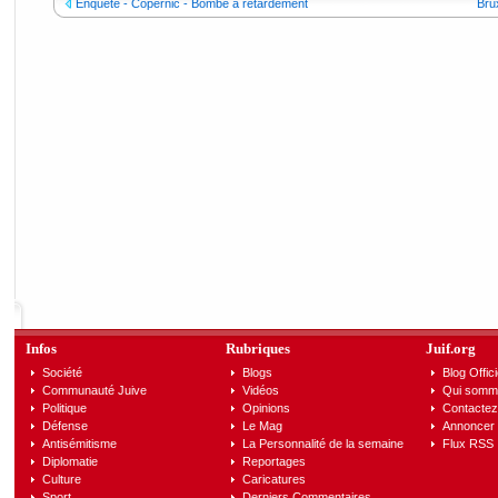
Enquête - Copernic - Bombe à retardement
Bru
Infos
Rubriques
Juif.org
Société
Blogs
Blog Offici
Communauté Juive
Vidéos
Qui somm
Politique
Opinions
Contactez
Défense
Le Mag
Annoncer s
Antisémitisme
La Personnalité de la semaine
Flux RSS
Diplomatie
Reportages
Culture
Caricatures
Sport
Derniers Commentaires