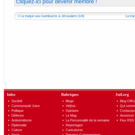
Cliquez-ici pour devenir membre !
La traque aux kamikazes à Jérusalem (1/4)
La tra
Infos
Rubriques
Juif.org
Société
Blogs
Blog Offici
Communauté Juive
Vidéos
Qui somm
Politique
Opinions
Contactez
Défense
Le Mag
Annoncer s
Antisémitisme
La Personnalité de la semaine
Flux RSS
Diplomatie
Reportages
Culture
Caricatures
Sport
Derniers Commentaires