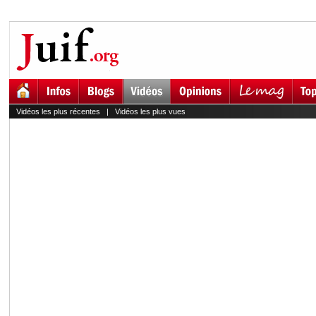
Vidéos les plus récentes
|
Vidéos les plus vues