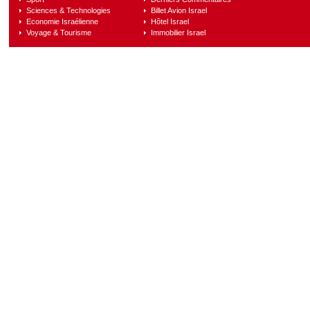
Sciences & Technologies
Billet Avion Israel
Economie Israélienne
Hôtel Israel
Voyage & Tourisme
Immobilier Israel