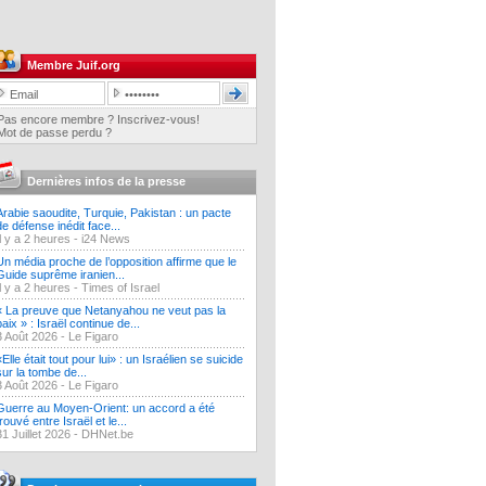
Membre Juif.org
Pas encore membre ? Inscrivez-vous!
Mot de passe perdu ?
Dernières infos de la presse
Arabie saoudite, Turquie, Pakistan : un pacte
de défense inédit face...
Il y a 2 heures -
i24 News
Un média proche de l’opposition affirme que le
Guide suprême iranien...
Il y a 2 heures -
Times of Israel
« La preuve que Netanyahou ne veut pas la
paix » : Israël continue de...
3 Août 2026 -
Le Figaro
«Elle était tout pour lui» : un Israélien se suicide
sur la tombe de...
3 Août 2026 -
Le Figaro
Guerre au Moyen-Orient: un accord a été
trouvé entre Israël et le...
31 Juillet 2026 -
DHNet.be