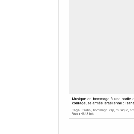
Musique en hommage à une partie de 
courageuse armée israélienne : Tsaha
Tags :
tsahal
,
hommage
,
clip
,
musique
,
ar
Vue :
4643 fois