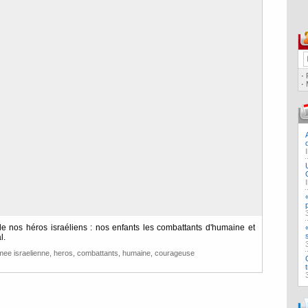
·
·
nos héros israéliens : nos enfants les combattants d'humaine et
l.
mee israelienne
,
heros
,
combattants
,
humaine
,
courageuse