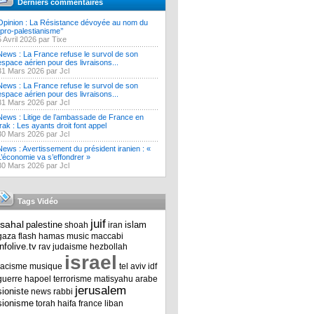
Derniers commentaires
Opinion : La Résistance dévoyée au nom du
‘’pro-palestianisme’’
5 Avril 2026 par Tixe
News : La France refuse le survol de son
espace aérien pour des livraisons...
31 Mars 2026 par Jcl
News : La France refuse le survol de son
espace aérien pour des livraisons...
31 Mars 2026 par Jcl
News : Litige de l’ambassade de France en
Irak : Les ayants droit font appel
30 Mars 2026 par Jcl
News : Avertissement du président iranien : «
L’économie va s’effondrer »
30 Mars 2026 par Jcl
Tags Vidéo
juif
tsahal
palestine
islam
shoah
iran
gaza
flash
hamas
music
maccabi
infolive.tv
rav
judaisme
hezbollah
israel
racisme
musique
tel aviv
idf
guerre
hapoel
terrorisme
matisyahu
arabe
jerusalem
sioniste
news
rabbi
sionisme
torah
haifa
france
liban