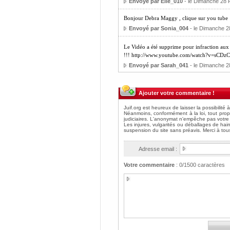
Envoyé par Elie_010
- le Dimanche 28 F
Bonjour Debra Maggy , clique sur you tube 
Envoyé par Sonia_004
- le Dimanche 2
Le Vidéo a été supprime pour infraction aux 
!!! http://www.youtube.com/watch?v=sCDz
Envoyé par Sarah_041
- le Dimanche 2
Ajouter votre commentaire !
Adresse email :
Votre commentaire
:
0
/1500 caractères