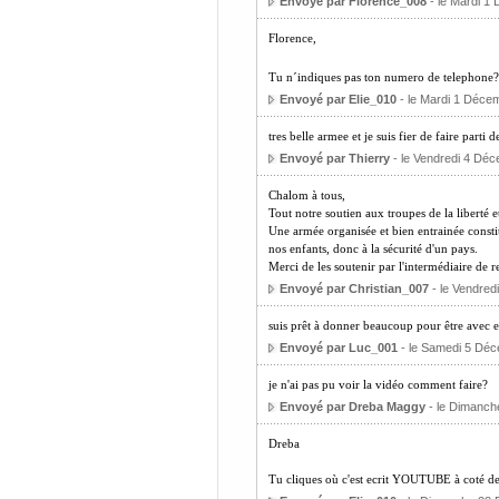
Envoyé par Florence_008
- le Mardi 1
Florence,
Tu n´indiques pas ton numero de telephone
Envoyé par Elie_010
- le Mardi 1 Déce
tres belle armee et je suis fier de faire part
Envoyé par Thierry
- le Vendredi 4 Dé
Chalom à tous,
Tout notre soutien aux troupes de la liberté et
Une armée organisée et bien entrainée consti
nos enfants, donc à la sécurité d'un pays.
Merci de les soutenir par l'intermédiaire de 
Envoyé par Christian_007
- le Vendred
suis prêt à donner beaucoup pour être avec 
Envoyé par Luc_001
- le Samedi 5 Déc
je n'ai pas pu voir la vidéo comment faire?
Envoyé par Dreba Maggy
- le Dimanche
Dreba
Tu cliques où c'est ecrit YOUTUBE à coté d