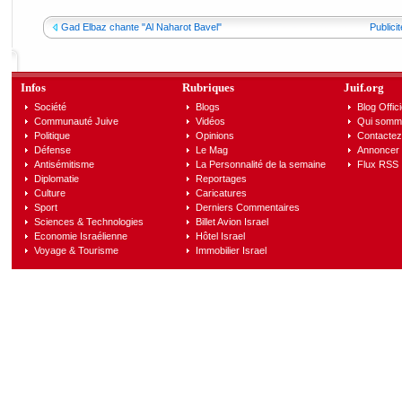
Gad Elbaz chante "Al Naharot Bavel"
Publici
Infos
Rubriques
Juif.org
Société
Blogs
Blog Offici
Communauté Juive
Vidéos
Qui somm
Politique
Opinions
Contactez
Défense
Le Mag
Annoncer s
Antisémitisme
La Personnalité de la semaine
Flux RSS
Diplomatie
Reportages
Culture
Caricatures
Sport
Derniers Commentaires
Sciences & Technologies
Billet Avion Israel
Economie Israélienne
Hôtel Israel
Voyage & Tourisme
Immobilier Israel