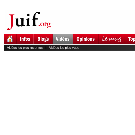
Vidéos les plus récentes
|
Vidéos les plus vues