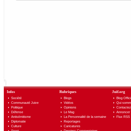
Infos
Rubriques
Juif.org
Société
Blogs
Blog Offici
Communauté Juive
Vidéos
Qui somm
Politique
Opinions
Contactez
Défense
Le Mag
Annoncer s
Antisémitisme
La Personnalité de la semaine
Flux RSS
Diplomatie
Reportages
Culture
Caricatures
Sport
Derniers Commentaires