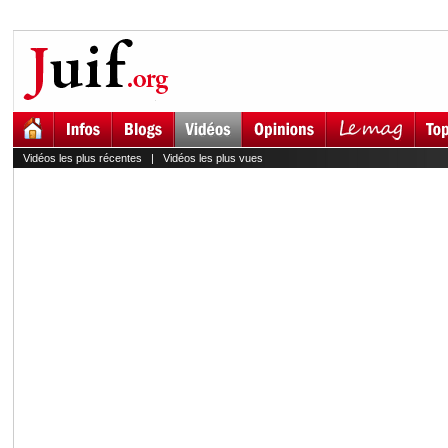
Vidéos les plus récentes
|
Vidéos les plus vues