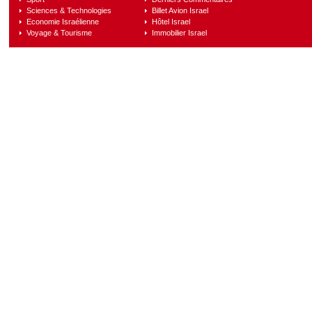
Sciences & Technologies
Billet Avion Israel
Economie Israélienne
Hôtel Israel
Voyage & Tourisme
Immobilier Israel