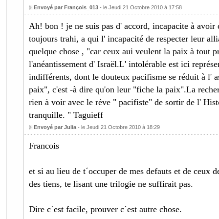
Envoyé par François_013
- le Jeudi 21 Octobre 2010 à 17:58
Ah! bon ! je ne suis pas d' accord, incapacite à avoir d
toujours trahi, a qui l' incapacité de respecter leur all
quelque chose , "car ceux aui veulent la paix à tout 
l'anéantissement d' Israël.L' intolérable est ici représ
indifférents, dont le douteux pacifisme se réduit à l' a
paix", c'est -à dire qu'on leur "fiche la paix".La reche
rien à voir avec le réve " pacifiste" de sortir de l' Hi
tranquille. " Taguieff
Envoyé par Julia
- le Jeudi 21 Octobre 2010 à 18:29
Francois
et si au lieu de t´occuper de mes defauts et de ceux de
des tiens, te lisant une trilogie ne suffirait pas.
Dire c´est facile, prouver c´est autre chose.