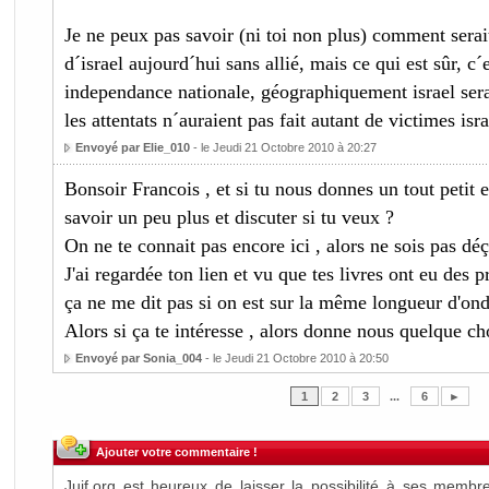
Je ne peux pas savoir (ni toi non plus) comment serai
d´israel aujourd´hui sans allié, mais ce qui est sûr, c
independance nationale, géographiquement israel serai
les attentats n´auraient pas fait autant de victimes isr
Envoyé par Elie_010
- le Jeudi 21 Octobre 2010 à 20:27
Bonsoir Francois , et si tu nous donnes un tout petit e
savoir un peu plus et discuter si tu veux ?
On ne te connait pas encore ici , alors ne sois pas déç
J'ai regardée ton lien et vu que tes livres ont eu de
ça ne me dit pas si on est sur la même longueur d'ond
Alors si ça te intéresse , alors donne nous quelque ch
Envoyé par Sonia_004
- le Jeudi 21 Octobre 2010 à 20:50
1
2
3
...
6
►
Ajouter votre commentaire !