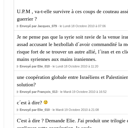
U.P.M , va-t-elle survivre à ces coups de couteau ass
guerrier ?
Envoyé par Jacques_079
- le Lundi 18 Octobre 2010 à 07:06
Je ne pense pas que la syrie soit ravie de la venue iran
assad accusant le hezbollah d´avoir commandité la mor
risque fort de se trouver un autre allié, l´iran et en cl
mains syriennes aux mains iraniennes.
Envoyé par Elie_010
- le Lundi 18 Octobre 2010 à 11:20
une coopération globale entre Israéliens et Palestinien
solution?
Envoyé par François_013
- le Mardi 19 Octobre 2010 à 16:52
c´est à dire?
Envoyé par Elie_010
- le Mardi 19 Octobre 2010 à 21:08
C'est à dire ? Demande Elie. J'ai produit une trilogie