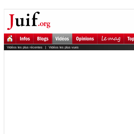
Vidéos les plus récentes
|
Vidéos les plus vues