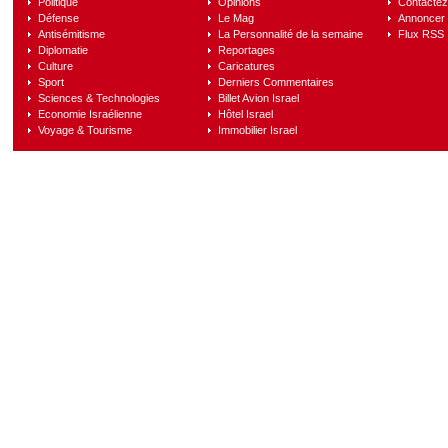
Politique
Opinions
Contactez
Défense
Le Mag
Annoncer s
Antisémitisme
La Personnalité de la semaine
Flux RSS
Diplomatie
Reportages
Culture
Caricatures
Sport
Derniers Commentaires
Sciences & Technologies
Billet Avion Israel
Economie Israélienne
Hôtel Israel
Voyage & Tourisme
Immobilier Israel