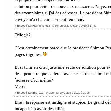
expliquer cette coopération, la seule
solution pour éviter de nouveaux massacres. Voyez ed
des exemplaires si j'ai des adresses. Le president Shim
envoyé m'a chaleureusement remercié.
Envoyé par François_013
- le Mercredi 20 Octobre 2010 à 17:40
Trilogie?
C´est certainement parce que le president Shimon Per
pages trigolies.
Et si tu m´en citer juste une seule de solution pour év
de....peut etre que ca ferait avancer notre aschimil mil
´adresse d´ici même?
Merci.
Envoyé par Elie_010
- le Mercredi 20 Octobre 2010 à 21:05
Elie ! ta réponse est insdigne et stupide. Le grand défa
incapacité à avoir des alliés.