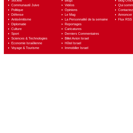
Société
Blogs
Blog Offici
Communauté Juive
Vidéos
Qui somm
Politique
Opinions
Contactez
Défense
Le Mag
Annoncer s
Antisémitisme
La Personnalité de la semaine
Flux RSS
Diplomatie
Reportages
Culture
Caricatures
Sport
Derniers Commentaires
Sciences & Technologies
Billet Avion Israel
Economie Israélienne
Hôtel Israel
Voyage & Tourisme
Immobilier Israel