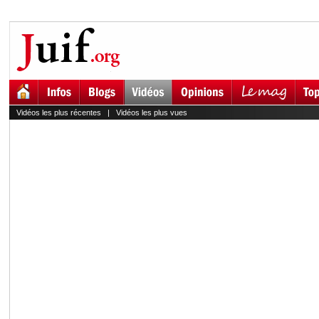
Vidéos les plus récentes
|
Vidéos les plus vues