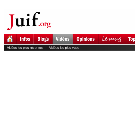
Vidéos les plus récentes
|
Vidéos les plus vues