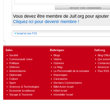
Vous devez être membre de Juif.org pour ajouter
Cliquez-ici pour devenir membre !
Israel et ses F15
Infos
Rubriques
Juif.org
Société
Blogs
Blog Offici
Communauté Juive
Vidéos
Qui somm
Politique
Opinions
Contactez
Défense
Le Mag
Annoncer s
Antisémitisme
La Personnalité de la semaine
Flux RSS
Diplomatie
Reportages
Culture
Caricatures
Sport
Derniers Commentaires
Sciences & Technologies
Billet Avion Israel
Economie Israélienne
Hôtel Israel
Voyage & Tourisme
Immobilier Israel