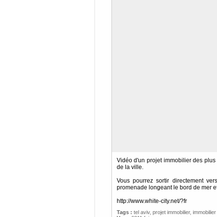
Vidéo d'un projet immobilier des plus 
de la ville.
Vous pourrez sortir directement v
promenade longeant le bord de mer et
http://www.white-city.net/?fr
Tags :
tel aviv
,
projet immobilier
,
immobilier 