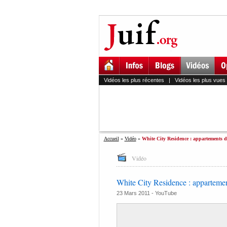
Vidéos les plus récentes
|
Vidéos les plus vues
Accueil
»
Vidéo
»
White City Residence : appartements de
Vidéo
White City Residence : appartemen
23 Mars 2011 -
YouTube