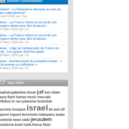
Derniers commentaires
Opinion : La Résistance dévoyée au nom du
‘’pro-palestianisme’’
5 Avril 2026 par Tixe
News : La France refuse le survol de son
espace aérien pour des livraisons...
31 Mars 2026 par Jcl
News : La France refuse le survol de son
espace aérien pour des livraisons...
31 Mars 2026 par Jcl
News : Litige de l’ambassade de France en
Irak : Les ayants droit font appel
30 Mars 2026 par Jcl
News : Avertissement du président iranien : «
L’économie va s’effondrer »
30 Mars 2026 par Jcl
Tags Vidéo
juif
tsahal
palestine
islam
shoah
iran
gaza
flash
hamas
music
maccabi
infolive.tv
rav
judaisme
hezbollah
israel
racisme
musique
tel aviv
idf
guerre
hapoel
terrorisme
matisyahu
arabe
jerusalem
sioniste
news
rabbi
sionisme
torah
haifa
france
liban