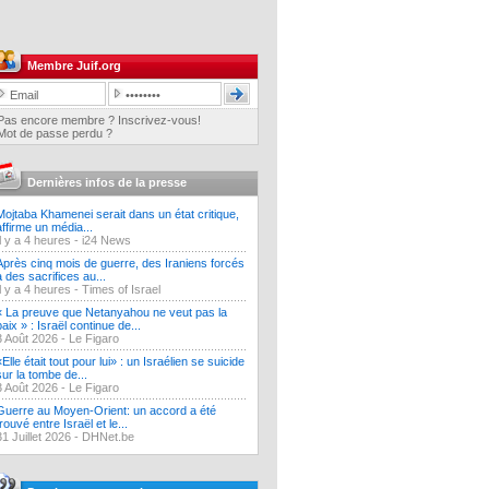
Membre Juif.org
Pas encore membre ? Inscrivez-vous!
Mot de passe perdu ?
Dernières infos de la presse
Mojtaba Khamenei serait dans un état critique,
affirme un média...
Il y a 4 heures -
i24 News
Après cinq mois de guerre, des Iraniens forcés
à des sacrifices au...
Il y a 4 heures -
Times of Israel
« La preuve que Netanyahou ne veut pas la
paix » : Israël continue de...
3 Août 2026 -
Le Figaro
«Elle était tout pour lui» : un Israélien se suicide
sur la tombe de...
3 Août 2026 -
Le Figaro
Guerre au Moyen-Orient: un accord a été
trouvé entre Israël et le...
31 Juillet 2026 -
DHNet.be