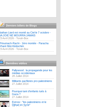
Derniers billets de Blogs
Nathan Liard est monté au Ciel le 7 octobre -
SA JOIE NE MOURRA JAMAIS
23 Avril 2026 -
Torah-Box
?Houmach-Rachi - 1ère montée - Paracha
A'haré Mot-Kédochim
23 Avril 2026 -
Torah-Box
Dernières vidéos
Pallywood : la propagande pour les
médias occidentaux
28 Juillet 2014
Militants pacfiistes pro-palestiniens
27 Juillet 2014
Pourquoi tant d'enfants tués à
Gaza ?
27 Juillet 2014
Estrosi : "les palestiniens et le
Djihad en Syrie"