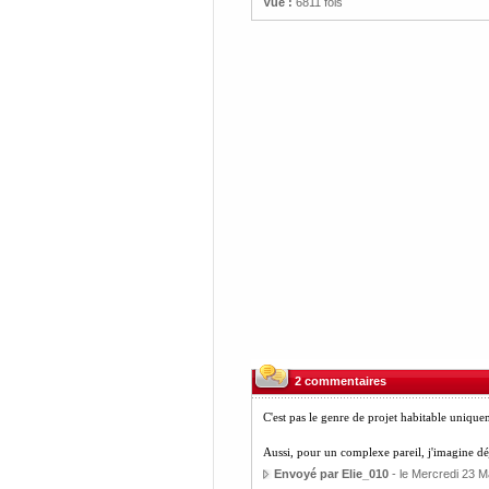
Vue :
6811 fois
2 commentaires
C'est pas le genre de projet habitable unique
Aussi, pour un complexe pareil, j'imagine déj
Envoyé par Elie_010
- le Mercredi 23 M