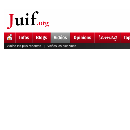
Vidéos les plus récentes
|
Vidéos les plus vues