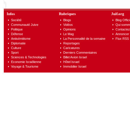
Infos
Rubriques
Juif.org
Société
Blogs
Blog Offici
Communauté Juive
Vidéos
Qui somm
Politique
Opinions
Contactez
Défense
Le Mag
Annoncer s
Antisémitisme
La Personnalité de la semaine
Flux RSS
Diplomatie
Reportages
Culture
Caricatures
Sport
Derniers Commentaires
Sciences & Technologies
Billet Avion Israel
Economie Israélienne
Hôtel Israel
Voyage & Tourisme
Immobilier Israel