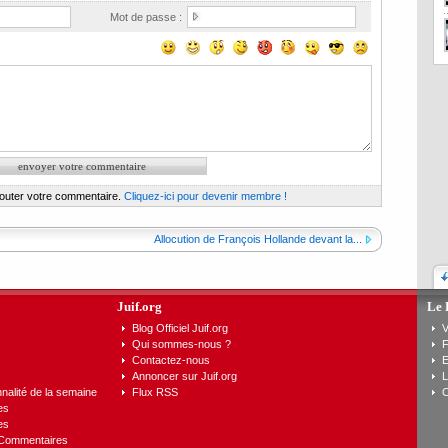
Mot de passe :
jouter votre commentaire.
Cliquez-ici pour devenir membre !
)
Allocution de François Hollande devant la...
Juif.org
Le 
Blog Officiel Juif.org
V
Qui sommes-nous ?
F
Contactez-nous
E
Annoncer sur Juif.org
L
nalité de la semaine
Flux RSS
C
es
es
 Commentaires