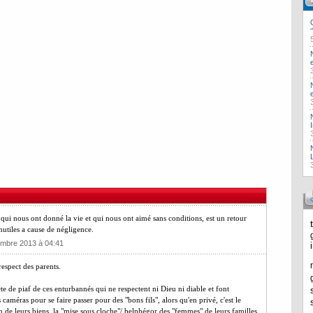
 qui nous ont donné la vie et qui nous ont aimé sans conditions, est un retour
utiles a cause de négligence.
mbre 2013 à 04:41
spect des parents.
tête de piaf de ces enturbannés qui ne respectent ni Dieu ni diable et font
caméras pour se faire passer pour des "bons fils", alors qu'en privé, c'est le
on de leurs biens, la "mise sous cloche"/ belphégor des "femmes" de leurs familles