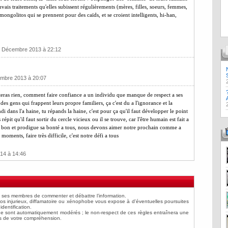
vais traitements qu'elles subissent régulièrements (mères, filles, soeurs, femmes,
 mongolitos qui se prennent pour des caïds, et se croient intelligents, hi-han,
4 Décembre 2013 à 22:12
embre 2013 à 20:07
ecteras rien, comment faire confiance a un individu que manque de respect a ses
es gens qui frappent leurs propre familiers, ça c'est du a l'ignorance et la
 dans l'a haine, tu répands la haine, c'est pour ça qu'il faut développer le point
 répit qu'il faut sortir du cercle vicieux ou il se trouve, car l'être humain est fait a
st bon et prodigue sa bonté a tous, nous devons aimer notre prochain comme a
moments, faire très difficile, c'est notre défi a tous
014 à 14:46