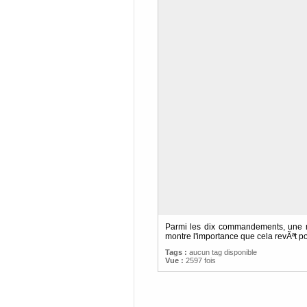
Parmi les dix commandements, une mits
montre l'importance que cela revÃªt po
Tags :
aucun tag disponible
Vue :
2597 fois