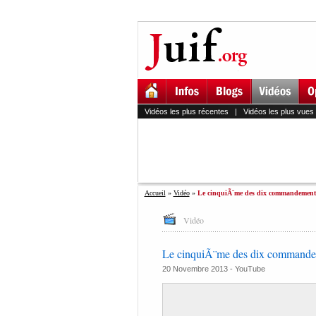
Vidéos les plus récentes
|
Vidéos les plus vues
Accueil
»
Vidéo
»
Le cinquiÃ¨me des dix commandements
Vidéo
Le cinquiÃ¨me des dix commandem
20 Novembre 2013 -
YouTube