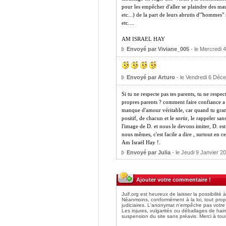
pour les empêcher d'aller se plaindre des mau
etc...) de la part de leurs abrutis d'"hommes"
etc....
AM ISRAEL HAY
Envoyé par Viviane_005
- le Mercredi 
Envoyé par Arturo
- le Vendredi 6 Déc
Si tu ne respecte pas tes parents, tu ne resp
propres parents ? comment faire confiance a d
manque d'amour véritable, car quand tu grandi
positif, de chacun et le sortir, le rappeler sans
l'image de D. et nous le devons imiter, D. e
nous mêmes, c'est facile a dire , surtout en ce 
Am Israël Hay !.
Envoyé par Julia
- le Jeudi 9 Janvier 2
Ajouter votre commentaire !