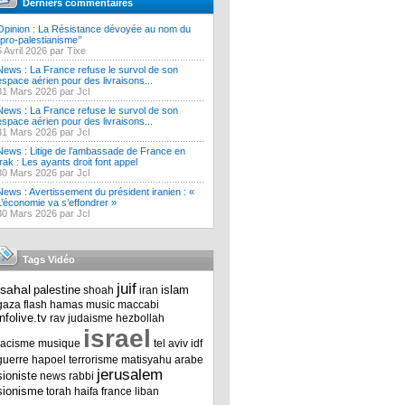
Derniers commentaires
Opinion : La Résistance dévoyée au nom du
‘’pro-palestianisme’’
5 Avril 2026 par Tixe
News : La France refuse le survol de son
espace aérien pour des livraisons...
31 Mars 2026 par Jcl
News : La France refuse le survol de son
espace aérien pour des livraisons...
31 Mars 2026 par Jcl
News : Litige de l’ambassade de France en
Irak : Les ayants droit font appel
30 Mars 2026 par Jcl
News : Avertissement du président iranien : «
L’économie va s’effondrer »
30 Mars 2026 par Jcl
Tags Vidéo
juif
tsahal
palestine
islam
shoah
iran
gaza
flash
hamas
music
maccabi
infolive.tv
rav
judaisme
hezbollah
israel
racisme
musique
tel aviv
idf
guerre
hapoel
terrorisme
matisyahu
arabe
jerusalem
sioniste
news
rabbi
sionisme
torah
haifa
france
liban