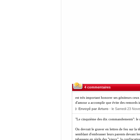
4 commentaires
est très important honorer ses géniteurs ceux
d'amour a accomplir que évite des remords in
Envoyé par Arturo
- le Samedi 23 Nove
"Le cinquième des dix commandements": le re
On devrait le graver en lettres de feu sur la 
semblant d'embrasser leurs parents devant les 
tabassage en règle des "vieux", la confiscati