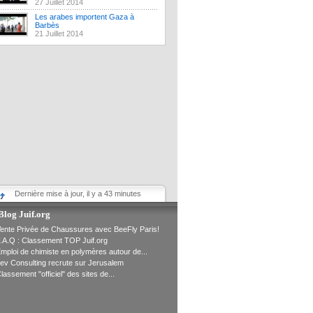
27 Juillet 2014
Les arabes importent Gaza à
Barbès
21 Juillet 2014
Dernière mise à jour, il y a 43 minutes
Blog Juif.org
ente Privée de Chaussures avec BeeFly Paris!
.A.Q : Classement TOP Juif.org
mploi de chimiste en polymères autour de...
ev Consulting recrute sur Jerusalem
lassement "officiel" des sites de...