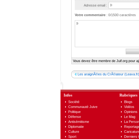
Adresse email :
Votre commentaire
:
0
/1500 caractères
Vous devez être membre de Juif.org pour a
Les araignÃ©es du CrÃ©ateur (Leava.fr
Infos
Rubriques
Société
Blogs
Communauté Juive
Vidéos
Politique
Opinions
Défense
Le Mag
Antisémitisme
La Person
Diplomatie
Reportag
Culture
Caricatur
Sport
Derniers