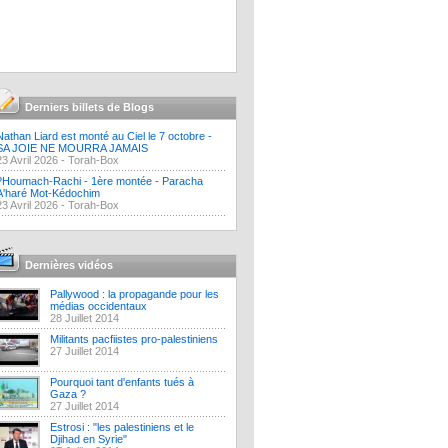
Derniers billets de Blogs
Nathan Liard est monté au Ciel le 7 octobre -
SA JOIE NE MOURRA JAMAIS
23 Avril 2026 -
Torah-Box
?Houmach-Rachi - 1ère montée - Paracha
A'haré Mot-Kédochim
23 Avril 2026 -
Torah-Box
Dernières vidéos
Pallywood : la propagande pour les
médias occidentaux
28 Juillet 2014
Militants pacfiistes pro-palestiniens
27 Juillet 2014
Pourquoi tant d'enfants tués à
Gaza ?
27 Juillet 2014
Estrosi : "les palestiniens et le
Djihad en Syrie"