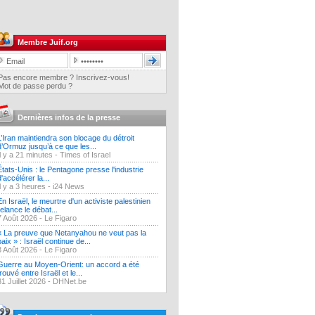
Membre Juif.org
Pas encore membre ? Inscrivez-vous!
Mot de passe perdu ?
Dernières infos de la presse
L’Iran maintiendra son blocage du détroit
d’Ormuz jusqu’à ce que les...
Il y a 21 minutes -
Times of Israel
États-Unis : le Pentagone presse l'industrie
d'accélérer la...
Il y a 3 heures -
i24 News
En Israël, le meurtre d'un activiste palestinien
relance le débat...
7 Août 2026 -
Le Figaro
« La preuve que Netanyahou ne veut pas la
paix » : Israël continue de...
3 Août 2026 -
Le Figaro
Guerre au Moyen-Orient: un accord a été
trouvé entre Israël et le...
31 Juillet 2026 -
DHNet.be