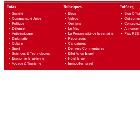
Infos
Rubriques
Juif.org
Société
Blogs
Blog Offici
Communauté Juive
Vidéos
Qui somm
Politique
Opinions
Contactez
Défense
Le Mag
Annoncer s
Antisémitisme
La Personnalité de la semaine
Flux RSS
Diplomatie
Reportages
Culture
Caricatures
Sport
Derniers Commentaires
Sciences & Technologies
Billet Avion Israel
Economie Israélienne
Hôtel Israel
Voyage & Tourisme
Immobilier Israel