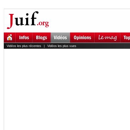
Vidéos les plus récentes
|
Vidéos les plus vues