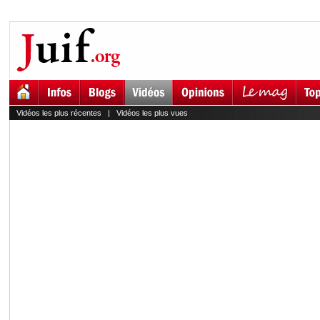
Vidéos les plus récentes
|
Vidéos les plus vues