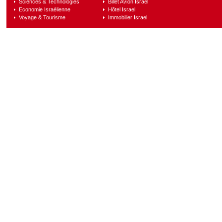
Sciences & Technologies
Billet Avion Israel
Economie Israélienne
Hôtel Israel
Voyage & Tourisme
Immobilier Israel