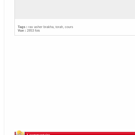
Tags :
rav asher brakha
,
torah
,
cours
Vue :
2853 fois