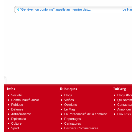
"Genève non conforme" appelle au meurtre des...
Le Ham
Infos
Rubriques
Juif.org
Société
Blogs
Blog Offici
Communauté Juive
Vidéos
Qui somm
Politique
Opinions
Contactez
Défense
Le Mag
Annoncer s
Antisémitisme
La Personnalité de la semaine
Flux RSS
Diplomatie
Reportages
Culture
Caricatures
Sport
Derniers Commentaires