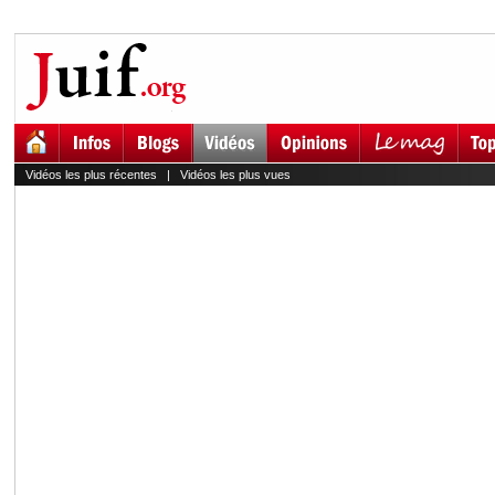
Vidéos les plus récentes
|
Vidéos les plus vues