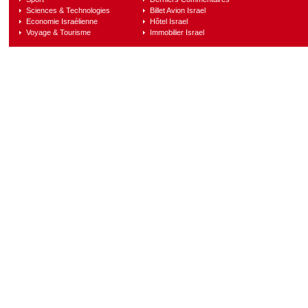
Sciences & Technologies
Billet Avion Israel
Economie Israélienne
Hôtel Israel
Voyage & Tourisme
Immobilier Israel