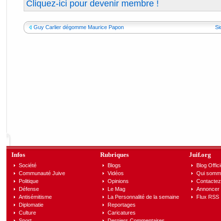
Cliquez-ici pour devenir membre !
Guy Carlier dégomme Maurice Papon
Si
Infos
Rubriques
Juif.org
Société
Blogs
Blog Offici
Communauté Juive
Vidéos
Qui somm
Politique
Opinions
Contactez
Défense
Le Mag
Annoncer s
Antisémitisme
La Personnalité de la semaine
Flux RSS
Diplomatie
Reportages
Culture
Caricatures
Sport
Derniers Commentaires