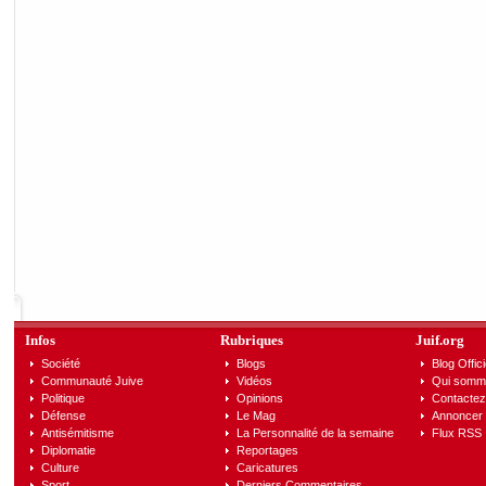
Infos
Rubriques
Juif.org
Société
Blogs
Blog Offici
Communauté Juive
Vidéos
Qui somm
Politique
Opinions
Contactez
Défense
Le Mag
Annoncer s
Antisémitisme
La Personnalité de la semaine
Flux RSS
Diplomatie
Reportages
Culture
Caricatures
Sport
Derniers Commentaires