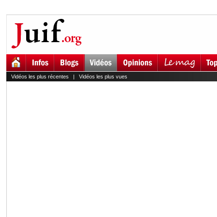
Vidéos les plus récentes
|
Vidéos les plus vues