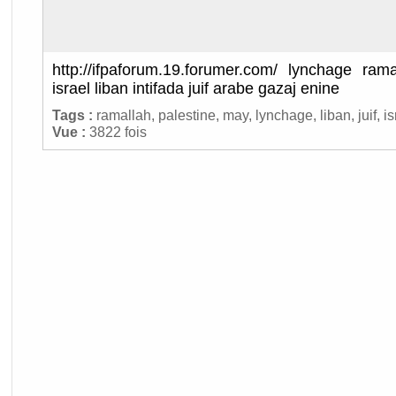
http://ifpaforum.19.forumer.com/ lynchage ram
israel liban intifada juif arabe gazaj enine
Tags :
ramallah
,
palestine
,
may
,
lynchage
,
liban
,
juif
,
is
Vue :
3822 fois