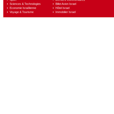
Sciences & Technologies
Billet Avion Israel
Economie Israélienne
Hôtel Israel
Voyage & Tourisme
Immobilier Israel