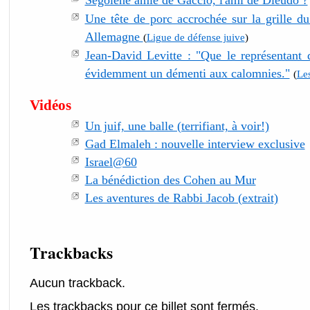
Segolène amie de Gaccio, l'ami de Dieudo ?
Une tête de porc accrochée sur la grille d
Allemagne
(
Ligue de défense juive
)
Jean-David Levitte : "Que le représentant de
évidemment un démenti aux calomnies."
(
Le
Vidéos
Un juif, une balle (terrifiant, à voir!)
Gad Elmaleh : nouvelle interview exclusive
Israel@60
La bénédiction des Cohen au Mur
Les aventures de Rabbi Jacob (extrait)
Trackbacks
Aucun trackback.
Les trackbacks pour ce billet sont fermés.