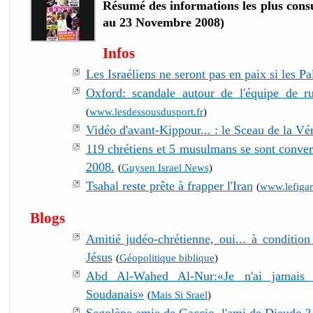
Résumé des informations les plus consu
au 23 Novembre 2008)
Infos
Les Israéliens ne seront pas en paix si les Pal
Oxford: scandale autour de l'équipe de 
(
www.lesdessousdusport.fr
)
Vidéo d'avant-Kippour... : le Sceau de la Vér
119 chrétiens et 5 musulmans se sont convert
2008.
(
Guysen Israel News
)
Tsahal reste prête à frapper l'Iran
(
www.lefigar
Blogs
Amitié judéo-chrétienne, oui... à condition
Jésus
(
Géopolitique biblique
)
Abd Al-Wahed Al-Nur:«Je n'ai jamais 
Soudanais»
(
Mais Si Srael
)