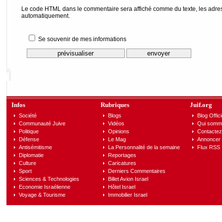
Le code HTML dans le commentaire sera affiché comme du texte, les adress
automatiquement.
Se souvenir de mes informations
Infos
Rubriques
Juif.org
Société
Blogs
Blog Offici
Communauté Juive
Vidéos
Qui somm
Politique
Opinions
Contactez
Défense
Le Mag
Annoncer s
Antisémitisme
La Personnalité de la semaine
Flux RSS
Diplomatie
Reportages
Culture
Caricatures
Sport
Derniers Commentaires
Sciences & Technologies
Billet Avion Israel
Economie Israélienne
Hôtel Israel
Voyage & Tourisme
Immobilier Israel