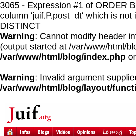
3065 - Expression #1 of ORDER BY 
column 'juif.P.post_dt' which is not 
DISTINCT
Warning
: Cannot modify header in
(output started at /var/www/html/bl
/var/www/html/blog/index.php
on
Warning
: Invalid argument supplied
/var/www/html/blog/layout/func