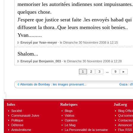
memoriser les autoritées indiennes sont impuissante
quelques chose.
J'espere que justice serat faite .les envoyés habad qu
diffusent la thora..Que leurs memoires soit benies..
Yvan.........
Envoyé par Yvan-meyer
- le Dimanche 30 Novembre 2008 à 12:15
Shalom...
Envoyé par Benjamin_003
- le Dimanche 30 Novembre 2008 à 12:28
1
2
3
...
9
►
Attentats de Bombay : les images provenant...
Gaza : d'
Infos
Rubriques
Juif.org
Société
Blogs
Blog Offici
Communauté Juive
Vidéos
Qui somm
Politique
Opinions
Contactez
Défense
Le Mag
Annoncer s
Antisémitisme
La Personnalité de la semaine
Flux RSS