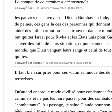
Le compte de ce membre a été suspendu.
Envoyé par F
- le Samedi 29 Novembre 2008 à 19:25
les pauvres des envoyer de Dieu a Bombay en Inde, c
de peines, ces gens la ces des personnes qui donnent l
aider des juifs partout ou ils se trouvent dans le mon
ont quitter Israel pour Rivka et les Etats unis pour Ga
sauver des Juifs de leurs situation, et pour ramener la
monde. que Dieu vengent leurs sangs et celui de tout 
quittes.
Envoyé par Dardour
- le Samedi 29 Novembre 2008 à 19:39
Il faut bien sûr prier pour ces victimes innocentes de 
terroristes.
Qu'attend encore le mode civilisé pour condamner fe
criminels et ne pas les faire passer pour des combats
"combattants". Au passage, je salue Claude pour son i
téléphoné à Mme Laborde et s'indigner de son "parler 