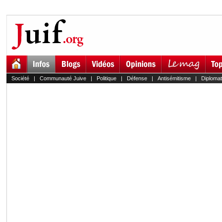
Société
|
Communauté Juive
|
Politique
|
Défense
|
Antisémitisme
|
Diplomat