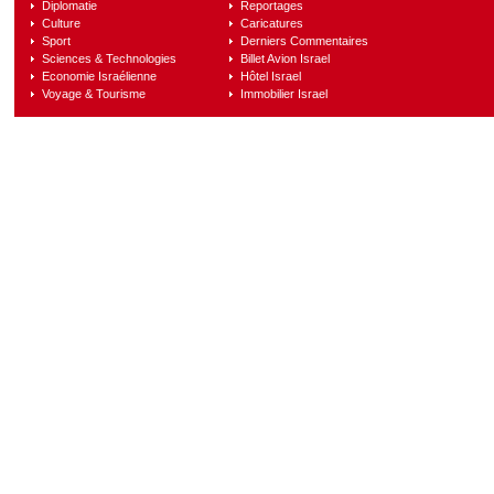
Diplomatie
Reportages
Culture
Caricatures
Sport
Derniers Commentaires
Sciences & Technologies
Billet Avion Israel
Economie Israélienne
Hôtel Israel
Voyage & Tourisme
Immobilier Israel