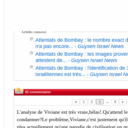
Articles connexes
Attentats de Bombay : le nombre exact d
n'a pas encore...
-
Guysen Israel News
Attentats de Bombay : les images prove
attestent de...
-
Guysen Israel News
Attentats de Bombay : l'identification de
israéliennes est très...
-
Guysen Israel 
82 commentaires
◄
1
2
3
...
9
►
L'analyse de Viviane est très vraie,hélas!.Qu'attend l
condamner?Le problème,Viviane,c'est justement qu'il n
plus actuellement qu'une parodie de civilisation,un mi