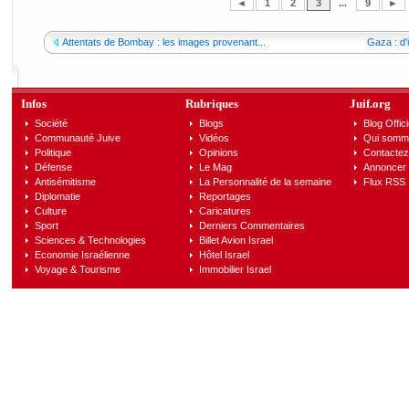
◄
1
2
3
...
9
►
Attentats de Bombay : les images provenant...
Gaza : d'
Infos
Rubriques
Juif.org
Société
Blogs
Blog Offici
Communauté Juive
Vidéos
Qui somm
Politique
Opinions
Contactez
Défense
Le Mag
Annoncer s
Antisémitisme
La Personnalité de la semaine
Flux RSS
Diplomatie
Reportages
Culture
Caricatures
Sport
Derniers Commentaires
Sciences & Technologies
Billet Avion Israel
Economie Israélienne
Hôtel Israel
Voyage & Tourisme
Immobilier Israel