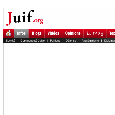
Société
|
Communauté Juive
|
Politique
|
Défense
|
Antisémitisme
|
Diplomat