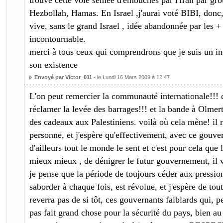
trouve cette voie semée d'embûches par l'Iran par gro
Hezbollah, Hamas. En Israel ,j'aurai voté BIBI, donc
vive, sans le grand Israel , idée abandonnée par les + 
incontournable.
merci à tous ceux qui comprendrons que je suis un inc
son existence
Envoyé par Victor_011
- le Lundi 16 Mars 2009 à 12:47
L'on peut remercier la communauté internationale!!! q
réclamer la levée des barrages!!! et la bande à Olmert 
des cadeaux aux Palestiniens. voilà où cela mène! il n
personne, et j'espère qu'effectivement, avec ce gouve
d'ailleurs tout le monde le sent et c'est pour cela que 
mieux mieux , de dénigrer le futur gouvernement, il va
je pense que la période de toujours céder aux pression
saborder à chaque fois, est révolue, et j'espère de tou
reverra pas de si tôt, ces gouvernants faiblards qui, 
pas fait grand chose pour la sécurité du pays, bien au 