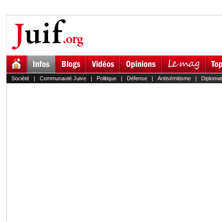
Société
|
Communauté Juive
|
Politique
|
Défense
|
Antisémitisme
|
Diplomat