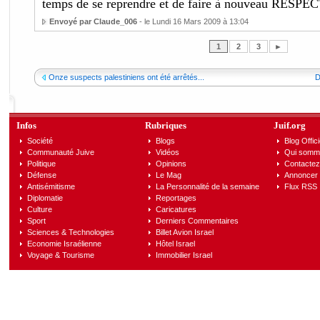
temps de se reprendre et de faire à nouveau RESPEC
Envoyé par Claude_006
- le Lundi 16 Mars 2009 à 13:04
1
2
3
►
Onze suspects palestiniens ont été arrêtés...
D
Infos
Rubriques
Juif.org
Société
Blogs
Blog Offici
Communauté Juive
Vidéos
Qui somm
Politique
Opinions
Contactez
Défense
Le Mag
Annoncer s
Antisémitisme
La Personnalité de la semaine
Flux RSS
Diplomatie
Reportages
Culture
Caricatures
Sport
Derniers Commentaires
Sciences & Technologies
Billet Avion Israel
Economie Israélienne
Hôtel Israel
Voyage & Tourisme
Immobilier Israel