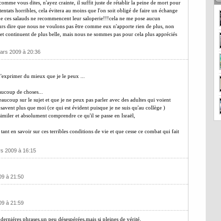
comme vous dites, n'ayez crainte, il suffit juste de rétablir la peine de mort pour
entats horribles, cela évitera au moins que l'on soit obligé de faire un échange
 que ces salauds ne recommencent leur saloperie!!!cela ne me pose aucun
ours dire que nous ne voulons pas être comme eux n'apporte rien de plus, non
 et continuent de plus belle, mais nous ne sommes pas pour cela plus appréciés
Mars 2009 à 20:36
m'exprimer du mieux que je le peux ...
aucoup de choses...
eaucoup sur le sujet et que je ne peux pas parler avec des adultes qui voient
avent plus que moi (ce qui est évident puisque je ne suis qu'au collège )
imiler et absolument comprendre ce qu'il se passe en Israël,
 tant en savoir sur ces terribles conditions de vie et que cesse ce combat qui fait
rs 2009 à 16:15
09 à 21:50
09 à 21:59
derniéres phrases,un peu désespérées,mais si pleines de vérité,