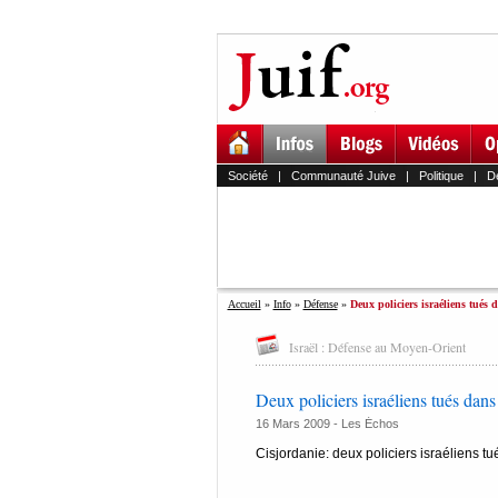
Société
|
Communauté Juive
|
Politique
|
D
Accueil
»
Info
»
Défense
»
Deux policiers israéliens tués 
Israël : Défense au Moyen-Orient
Deux policiers israéliens tués dans
16 Mars 2009 -
Les Échos
Cisjordanie: deux policiers israéliens tu