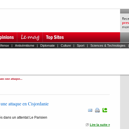
éfense
|
Antisémitisme
|
Diplomatie
|
Culture
|
Sport
|
Sciences & Technologies
dans une attaque...
 une attaque en Cisjordanie
és dans un attentat Le Parisien
Lire la suite »