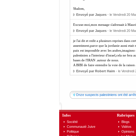
Shalom,
Envoyé par Jaques
- le Vendredi 20 Ma
Excuse-moi,mon message s'adressait à Mauri
Envoyé par Jaques
- le Vendredi 20 Ma
je l'ai dit et redit a plusieurs reprises dans c
assentiment,parce que la jordanie aussi eta
paix est impossible avec les arabes,imaginez c
palestinien a l'interieur d'israel,cela ne fera
bases de l'IRAN .autour de nous.
A BIBI de faire entendre la voie de la raison
Envoyé par Robert Haim
- le Vendredi
Onze suspects palestiniens ont été arrêt
Infos
Rubriques
Société
Blogs
Communauté Juive
Vidéos
Politique
Opinions