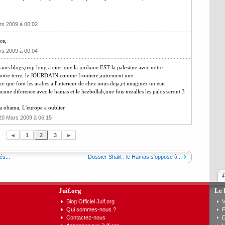
rs 2009 à 00:02
ce,
rs 2009 à 00:04
ertains blogs,trop long a citer,que la jordanie EST la palestine avec notre
it notre terre, le JOURDAIN comme frontiere,autrement une
e que font les arabes a l'interieur de chez nous deja,et imaginez un etat
 aucune diference avec le hamas et le hezbollah,une fois installes les palos seront 3
 a obama, L'europe a oublier
 20 Mars 2009 à 06:15
◄
1
2
3
►
és...
Dossier Shalit : le Hamas s'oppose à...
Juif.org
Le 
Blog Officiel Juif.org
V
Qui sommes-nous ?
F
Contactez-nous
E