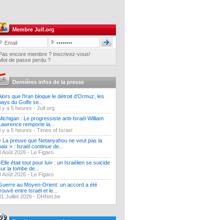
Membre Juif.org
Pas encore membre ? Inscrivez-vous!
Mot de passe perdu ?
Dernières infos de la presse
Alors que l'Iran bloque le détroit d'Ormuz, les
pays du Golfe se...
Il y a 5 heures -
Juif.org
Michigan : Le progressiste anti-Israël William
Lawrence remporte la...
Il y a 5 heures -
Times of Israel
« La preuve que Netanyahou ne veut pas la
paix » : Israël continue de...
3 Août 2026 -
Le Figaro
«Elle était tout pour lui» : un Israélien se suicide
sur la tombe de...
3 Août 2026 -
Le Figaro
Guerre au Moyen-Orient: un accord a été
trouvé entre Israël et le...
31 Juillet 2026 -
DHNet.be