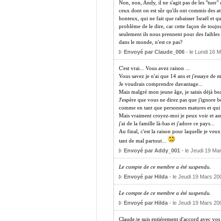
Non, non, Andy, il ne s'agit pas de les "tuer" 
ceux dont on est sûr qu'ils ont commis des att
honteux, qui ne fait que rabaisser Israël et
problème de le dire, car cette façon de touj
seulement ils nous prennent pour des faibles
dans le monde, n'est ce pas?
Envoyé par Claude_006
- le Lundi 16 
C'est vrai... Vous avez raison ...
Vous savez je n'ai que 14 ans et j'essaye de 
Je voudrais comprendre davantage...
Mais malgré mon jeune âge, je saisis déjà be
J'espère que vous ne direz pas que j'ignore b
comme en tant que personnes matures et qui s
Mais vraiment croyez-moi je peux voir et ass
j'ai de la famille là-bas et j'adore ce pays...
Au final, c'est la raison pour laquelle je veux
tant de mal partout...
Envoyé par Addy_001
- le Jeudi 19 Ma
Le compte de ce membre a été suspendu.
Envoyé par Hilda
- le Jeudi 19 Mars 20
Le compte de ce membre a été suspendu.
Envoyé par Hilda
- le Jeudi 19 Mars 20
Claude,je suis entiérement d'accord avec vos 