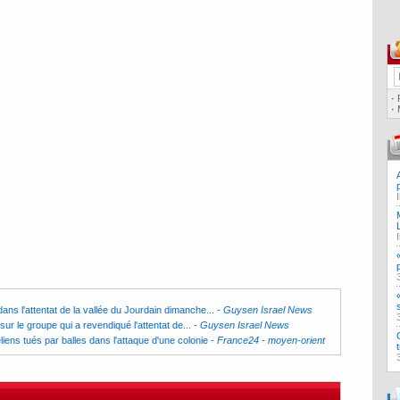
·
·
ans l'attentat de la vallée du Jourdain dimanche...
-
Guysen Israel News
sur le groupe qui a revendiqué l'attentat de...
-
Guysen Israel News
iens tués par balles dans l'attaque d'une colonie
-
France24 - moyen-orient