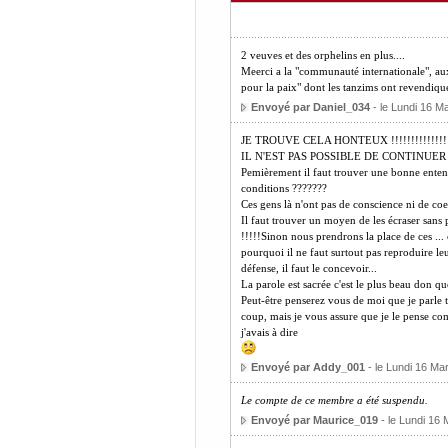
2 veuves et des orphelins en plus....
Meerci a la "communauté internationale", a
pour la paix" dont les tanzims ont revendiqu
Envoyé par Daniel_034
- le Lundi 16 M
JE TROUVE CELA HONTEUX !!!!!!!!!!!!!!
IL N'EST PAS POSSIBLE DE CONTINUER S
Pemièrement il faut trouver une bonne entent
conditions ???????
Ces gens là n'ont pas de conscience ni de coe
Il faut trouver un moyen de les écraser sans p
!!!!!Sinon nous prendrons la place de ces ... 
pourquoi il ne faut surtout pas reproduire leu
défense, il faut le concevoir...
La parole est sacrée c'est le plus beau don q
Peut-être penserez vous de moi que je parle t
coup, mais je vous assure que je le pense com
j'avais à dire
Envoyé par Addy_001
- le Lundi 16 Ma
Le compte de ce membre a été suspendu.
Envoyé par Maurice_019
- le Lundi 16 