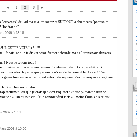
◄
1
2
3
►
ux "cerveaux" de kadima et autre merez et SURTOUT a abu mazen "partenaire
é "lopération"
ars 2009 à 13:18
UR CETTE VOIE Là !!!!!!
e ! Je sais, ce que je dis est complètement absurde mais où irons nous dans ces
ur ! Nous le savons tous !
our autant les tuer en retour comme ils viennent de le faire , ces bêtes là
ces ... malades. Je pense que personne n'a envie de ressembler à cela ! C'est
rs gestes bien sûr avec ce qui est entrain de se passer c'est un moyen de légitime
ue le Bon-Dieu nous a donné...
rop facilement ou que je crois que c'est trop facile et que ça marche d'un seul
me je n'ai jamais penser... Je le comprendrai mais au moins j'aurais dis ce que
rs 2009 à 17:08
Mars 2009 à 18:36