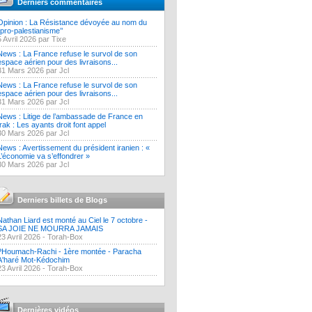
Derniers commentaires
Opinion : La Résistance dévoyée au nom du
‘’pro-palestianisme’’
5 Avril 2026 par Tixe
News : La France refuse le survol de son
espace aérien pour des livraisons...
31 Mars 2026 par Jcl
News : La France refuse le survol de son
espace aérien pour des livraisons...
31 Mars 2026 par Jcl
News : Litige de l’ambassade de France en
Irak : Les ayants droit font appel
30 Mars 2026 par Jcl
News : Avertissement du président iranien : «
L’économie va s’effondrer »
30 Mars 2026 par Jcl
Derniers billets de Blogs
Nathan Liard est monté au Ciel le 7 octobre -
SA JOIE NE MOURRA JAMAIS
23 Avril 2026 -
Torah-Box
?Houmach-Rachi - 1ère montée - Paracha
A'haré Mot-Kédochim
23 Avril 2026 -
Torah-Box
Dernières vidéos