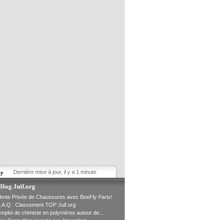
Dernière mise à jour, il y a 1 minute
Blog Juif.org
ente Privée de Chaussures avec BeeFly Paris!
.A.Q : Classement TOP Juif.org
mploi de chimiste en polymères autour de...