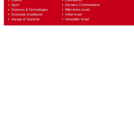
Culture
Caricatures
Sport
Derniers Commentaires
Sciences & Technologies
Billet Avion Israel
Economie Israélienne
Hôtel Israel
Voyage & Tourisme
Immobilier Israel