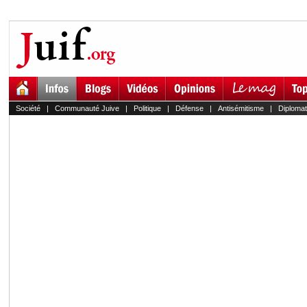
Société
|
Communauté Juive
|
Politique
|
Défense
|
Antisémitisme
|
Diplomat