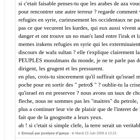
si c'etait faisable penses-tu que les arabes de aza vou
pour rencontrer une autre terreur ? regarde comment v
refugies en syrie, curieusement les occidentaux ne par
pas ce que vecurent les kurdes, qui eux aussi vivent 
danger et ont trouve un no man's land entre l'irak et l
memes irakens refugies en syrie qui les exterminaient
discours de wafa sultan ? elle t'explique clairement la
PEUPLES musulmans du monde, je ne te parle pas des
dirigent, les grugent et les pressurent.
en plus, crois-tu sincerement qu'il suffirait qu'israel 
poche pour en sortir des " petro$ " ? oublie-tu la cris
qu'israel en est preservee ? nous avons un taux de c
fleche, nous ne sommes pas les "maitres" du petrole, 
plus a continuer leur vie de plaisir que de l'interet de
fait que de la gnognotte a leurs yeux.
ah ! si c'etait si simple clefe, la terre serait un verita
Envoyé par jocelyne d'ganya
- le Mardi 23 Juin 2009 à 13:23