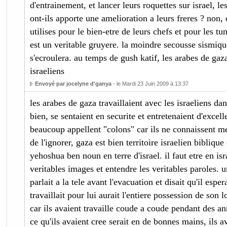
d'entrainement, et lancer leurs roquettes sur israel, les
ont-ils apporte une amelioration a leurs freres ? non, 
utilises pour le bien-etre de leurs chefs et pour les t
est un veritable gruyere. la moindre secousse sismique
s'ecroulera. au temps de gush katif, les arabes de gaza
israeliens
Envoyé par jocelyne d'ganya
- le Mardi 23 Juin 2009 à 13:37
les arabes de gaza travaillaient avec les israeliens dans
bien, se sentaient en securite et entretenaient d'excel
beaucoup appellent "colons" car ils ne connaissent m
de l'ignorer, gaza est bien territoire israelien biblique
yehoshua ben noun en terre d'israel. il faut etre en isr
veritables images et entendre les veritables paroles. u
parlait a la tele avant l'evacuation et disait qu'il espe
travaillait pour lui aurait l'entiere possession de son l
car ils avaient travaille coude a coude pendant des ann
ce qu'ils avaient cree serait en de bonnes mains, ils a