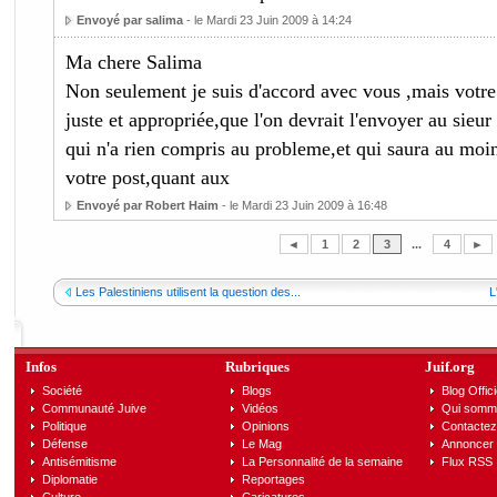
Envoyé par salima
- le Mardi 23 Juin 2009 à 14:24
Ma chere Salima
Non seulement je suis d'accord avec vous ,mais votre
juste et appropriée,que l'on devrait l'envoyer au sieu
qui n'a rien compris au probleme,et qui saura au moi
votre post,quant aux
Envoyé par Robert Haim
- le Mardi 23 Juin 2009 à 16:48
◄
1
2
3
...
4
►
Les Palestiniens utilisent la question des...
L
Infos
Rubriques
Juif.org
Société
Blogs
Blog Offici
Communauté Juive
Vidéos
Qui somm
Politique
Opinions
Contactez
Défense
Le Mag
Annoncer s
Antisémitisme
La Personnalité de la semaine
Flux RSS
Diplomatie
Reportages