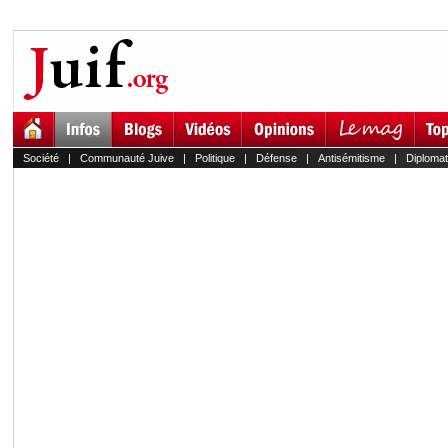
Société
|
Communauté Juive
|
Politique
|
Défense
|
Antisémitisme
|
Diplomat