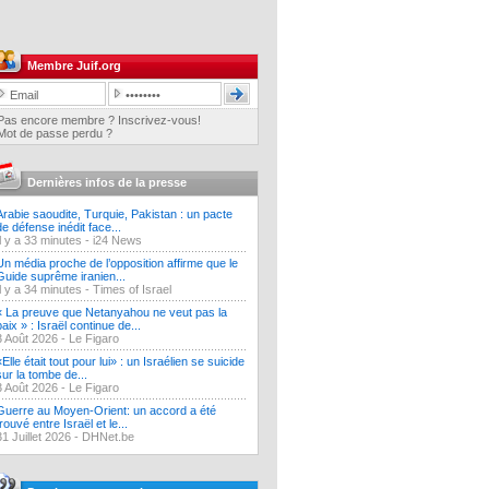
Membre Juif.org
Pas encore membre ? Inscrivez-vous!
Mot de passe perdu ?
Dernières infos de la presse
Arabie saoudite, Turquie, Pakistan : un pacte
de défense inédit face...
Il y a 33 minutes -
i24 News
Un média proche de l’opposition affirme que le
Guide suprême iranien...
Il y a 34 minutes -
Times of Israel
« La preuve que Netanyahou ne veut pas la
paix » : Israël continue de...
3 Août 2026 -
Le Figaro
«Elle était tout pour lui» : un Israélien se suicide
sur la tombe de...
3 Août 2026 -
Le Figaro
Guerre au Moyen-Orient: un accord a été
trouvé entre Israël et le...
31 Juillet 2026 -
DHNet.be