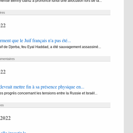
éfense Benny Gantz a prononcé lundi une allocution lors de la...
res
022
irment que le Juif français n'a pas été...
f de Djerba, feu Eyal Haddad, a été sauvagement assassiné...
mentaires
022
evrait mettre fin à sa présence physique en...
des progrès concernant les tensions entre la Russie et Israël...
res
 2022
lle investir la...