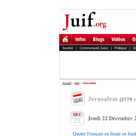
Société
|
Communauté Juive
|
Politique
|
D
Accueil
»
Info
»
Jerusalem
Jerusalem
(2779 r
DEC
Jeudi 22 Décembre 
22
Quatre Français en finale en fin