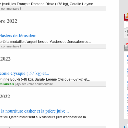
ce jeudi, les Français Romane Dicko (+78 kg), Coralie Hayme...
e commentaire !
re 2022
·
asters de Jérusalem
·
té la médaille d'argent lors du Masters de Jérusalem ce...
e commentaire !
 2022
éonie Cysique (-57 kg) et...
Shirine Boukli (-48 kg), Sarah- Léonie Cysique (-57 kg) et...
imilaires »
|
Ajouter votre commentaire !
2022
la nourriture casher et la prière juive...
tat du Qatar interdisent aux visiteurs juifs d'acheter de la...