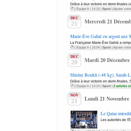
Grâce à leur victoire en demi-finales 
L'Equipe.fr
| 14:10 |
Sport
|
Ajouter votr
DEC
Mercredi 21 Décemb
21
Marie-Ève Gahié en argent aux M
La Française Marie-Ève Gahié a rempor
L'Equipe.fr
| 18:04 |
Sport
|
Ajouter votr
DEC
Mardi 20 Décembre
20
Shirine Boukli (-48 kg), Sarah-L
Grâce à leur victoire en demi-finales, 
L'Equipe.fr
| 14:14 |
Sport
|
2 articles s
NOV
Lundi 21 Novembre 
21
Le Qatar interdit 
Les autorités de l'É