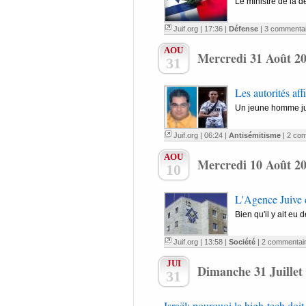
Le ministre de la d
Juif.org
| 17:36 |
Défense
|
3 commentai
AOU
Mercredi 31 Août 2
31
Les autorités aff
Un jeune homme jui
Juif.org
| 06:24 |
Antisémitisme
|
2 com
AOU
Mercredi 10 Août 2
10
L'Agence Juive d
Bien qu'il y ait eu 
Juif.org
| 13:58 |
Société
|
2 commentai
JUI
Dimanche 31 Juillet
31
Israël: pourquoi la high-tech doit-e