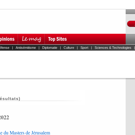
éfense
|
Antisémitisme
|
Diplomatie
|
Culture
|
Sport
|
Sciences & Technologies
ésultats)
2022
ale du Masters de Jérusalem