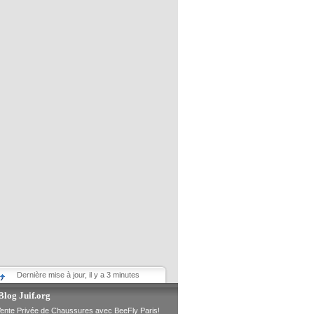
Dernière mise à jour, il y a 3 minutes
Blog Juif.org
ente Privée de Chaussures avec BeeFly Paris!