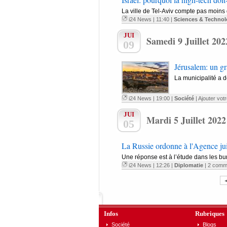
La ville de Tel-Aviv compte pas moins 
i24 News
| 11:40 |
Sciences & Technol
JUI
Samedi 9 Juillet 202
09
Jérusalem: un gra
La municipalité a dé
i24 News
| 19:00 |
Société
|
Ajouter vot
JUI
Mardi 5 Juillet 2022
05
La Russie ordonne à l'Agence juive
Une réponse est à l’étude dans les bu
i24 News
| 12:26 |
Diplomatie
|
2 comm
Infos
Rubriques
Société
Blogs