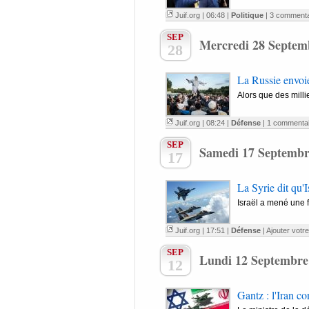
Juif.org
| 06:48 |
Politique
|
3 commenta
SEP
Mercredi 28 Septem
28
La Russie envoie
Alors que des milli
Juif.org
| 08:24 |
Défense
|
1 commentai
SEP
Samedi 17 Septembr
17
La Syrie dit qu'I
Israël a mené une f
Juif.org
| 17:51 |
Défense
|
Ajouter votr
SEP
Lundi 12 Septembre
12
Gantz : l'Iran co