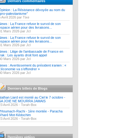
Derniers commentaires
Opinion : La Résistance dévoyée au nom du
‘’pro-palestianisme’’
5 Avril 2026 par Tixe
News : La France refuse le survol de son
espace aérien pour des livraisons...
31 Mars 2026 par Jcl
News : La France refuse le survol de son
espace aérien pour des livraisons...
31 Mars 2026 par Jcl
News : Litige de l’ambassade de France en
Irak : Les ayants droit font appel
30 Mars 2026 par Jcl
News : Avertissement du président iranien : «
L’économie va s’effondrer »
30 Mars 2026 par Jcl
Derniers billets de Blogs
Nathan Liard est monté au Ciel le 7 octobre -
SA JOIE NE MOURRA JAMAIS
23 Avril 2026 -
Torah-Box
?Houmach-Rachi - 1ère montée - Paracha
A'haré Mot-Kédochim
23 Avril 2026 -
Torah-Box
Dernières vidéos