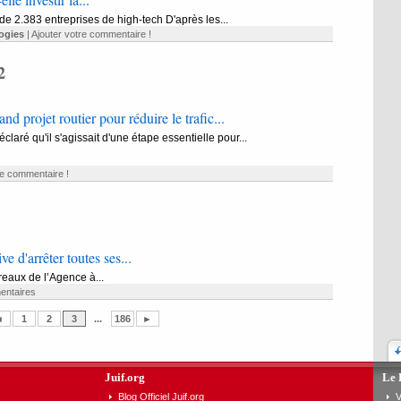
de 2.383 entreprises de high-tech D'après les...
ogies
|
Ajouter votre commentaire !
2
nd projet routier pour réduire le trafic...
claré qu'il s'agissait d'une étape essentielle pour...
re commentaire !
 d'arrêter toutes ses...
reaux de l’Agence à...
entaires
◄
1
2
3
...
186
►
Juif.org
Le 
Blog Officiel Juif.org
V