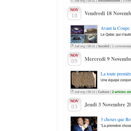
Juif.org
| 08:01 |
Antisémitisme
|
3 com
NOV
Vendredi 18 Novemb
18
Avant la Coupe d
Le Qatar, qui n'aut
Juif.org
| 08:01 |
Société
|
1 commentai
NOV
Mercredi 9 Novembr
09
La toute premièr
Une équipe conjoint
Juif.org
| 08:12 |
Culture
|
2 articles si
NOV
Jeudi 3 Novembre 2
03
3 choses que Ben
"La première chose 