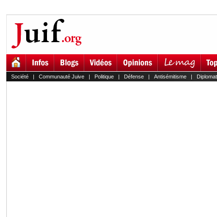
Société
|
Communauté Juive
|
Politique
|
Défense
|
Antisémitisme
|
Diplomat