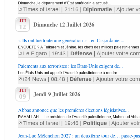
Dimanche, le département d’État américain a accusé...
Times of Israel
| 21:16 |
Diplomatie
|
Ajouter v
JUI
Dimanche 12 Juillet 2026
12
« Ils ont tué toute une génération » : en Cisjordanie,...
ENQUÊTE ? À Tulkarem et Jénine, les chefs des milices palestiniennes on
Le Figaro
| 19:43 |
Défense
|
Ajouter votre com
Paiements aux terroristes : les États-Unis exigent de...
Les États-Unis ont appelé l’Autorité palestinienne à rendre...
i24 News
| 08:48 |
Défense
|
Ajouter votre com
JUI
Jeudi 9 Juillet 2026
09
Abbas annonce que les premières élections législatives...
RAMALLAH — Le président de l’Autorité palestinienne, Mahmoud Abbas,
Times of Israel
| 19:46 |
Politique
|
Ajouter vot
Jean-Luc Mélenchon 2027 : un deuxième tour de… passe-pas