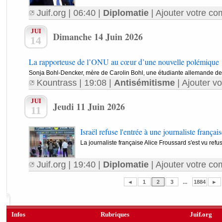
Juif.org
| 06:40 |
Diplomatie
|
Ajouter votre co
JUI
Dimanche 14 Juin 2026
14
La rapporteuse de l’ONU au cœur d’une nouvelle polémique
Sonja Bohl-Dencker, mère de Carolin Bohl, une étudiante allemande de 
Kountrass
| 19:08 |
Antisémitisme
|
Ajouter v
JUI
Jeudi 11 Juin 2026
11
Israël refuse l'entrée à une journaliste français
La journaliste française Alice Froussard s'est vu refuse
Juif.org
| 19:40 |
Diplomatie
|
Ajouter votre co
◄
1
2
3
...
1884
►
Infos
Rubriques
Juif.org