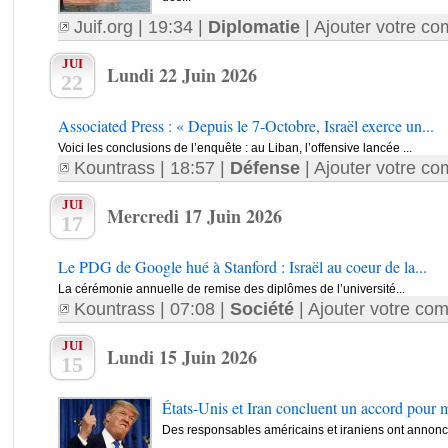
Juif.org
| 19:34 |
Diplomatie
|
Ajouter votre co
JUI
Lundi 22 Juin 2026
22
Associated Press : « Depuis le 7-Octobre, Israël exerce un...
Voici les conclusions de l’enquête : au Liban, l’offensive lancée ...
Kountrass
| 18:57 |
Défense
|
Ajouter votre co
JUI
Mercredi 17 Juin 2026
17
Le PDG de Google hué à Stanford : Israël au coeur de la...
La cérémonie annuelle de remise des diplômes de l’université...
Kountrass
| 07:08 |
Société
|
Ajouter votre com
JUI
Lundi 15 Juin 2026
15
États-Unis et Iran concluent un accord pour met
Des responsables américains et iraniens ont annoncé 