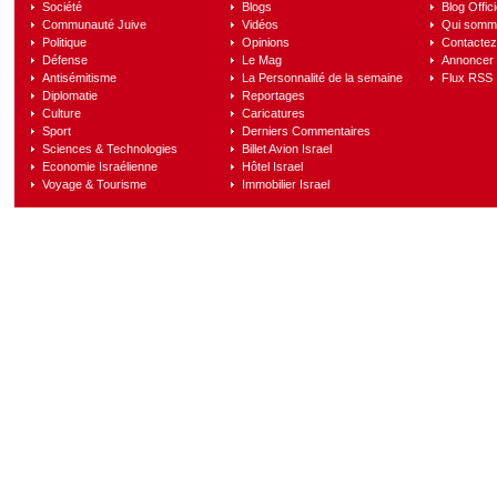
Société
Blogs
Blog Offici
Communauté Juive
Vidéos
Qui somm
Politique
Opinions
Contactez
Défense
Le Mag
Annoncer s
Antisémitisme
La Personnalité de la semaine
Flux RSS
Diplomatie
Reportages
Culture
Caricatures
Sport
Derniers Commentaires
Sciences & Technologies
Billet Avion Israel
Economie Israélienne
Hôtel Israel
Voyage & Tourisme
Immobilier Israel