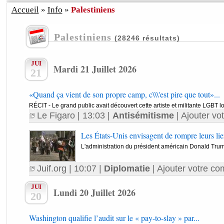
Accueil
»
Info
»
Palestiniens
Palestiniens
(28246 résultats)
JUI
Mardi 21 Juillet 2026
21
«Quand ça vient de son propre camp, c\\\'est pire que tout»...
RÉCIT - Le grand public avait découvert cette artiste et militante LGBT lo
Le Figaro
| 13:03 |
Antisémitisme
|
Ajouter vo
Les États-Unis envisagent de rompre leurs lien
L'administration du président américain Donald Trum
Juif.org
| 10:07 |
Diplomatie
|
Ajouter votre co
JUI
Lundi 20 Juillet 2026
20
Washington qualifie l’audit sur le « pay-to-slay » par...