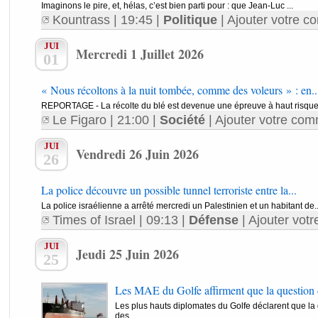
Imaginons le pire, et, hélas, c’est bien parti pour : que Jean-Luc ...
Kountrass
| 19:45 |
Politique
|
Ajouter votre c
JUI
Mercredi 1 Juillet 2026
01
« Nous récoltons à la nuit tombée, comme des voleurs » : en..
REPORTAGE - La récolte du blé est devenue une épreuve à haut risque d
Le Figaro
| 21:00 |
Société
|
Ajouter votre com
JUI
Vendredi 26 Juin 2026
26
La police découvre un possible tunnel terroriste entre la...
La police israélienne a arrêté mercredi un Palestinien et un habitant de..
Times of Israel
| 09:13 |
Défense
|
Ajouter votr
JUI
Jeudi 25 Juin 2026
25
Les MAE du Golfe affirment que la question 
Les plus hauts diplomates du Golfe déclarent que la
des...